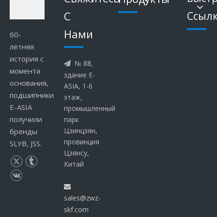
С
Cсыл
Hами
60-
летняя
история с
№ 88,

момента
здание E-
основания,
ASIA, 1-6
подшипники
этаж,
E-ASIA
промышленный
получили
парк
Цзинцзян,
бренды
провинция
SLYB, JSS.
Цзянсу,
Китай

sales@zwz-
skf.com