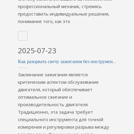
пластик.
Wyw02 Loctite 243
Карданный вал
профессиональный механик, стремясь
Резьбовой
SWC-180bh с
предоставить индивидуальные решения,
фиксатор,
компенсацией
понимание того, как это
высокотемпературный
стандартной длины
анаэробный клей,
для прокатного
универсальный
стана
уплотнитель для
2025-07-23
металла
Как разорвать свечу зажигания без инструмента
YJJ Hot-Sale
SL18
автомобильный
Высококачественные
Заклинание зажигания является
резистор
радиально-
критическим аспектом обслуживания
иридиевая
упорные
двигателя, который обеспечивает
платиновая свеча
шарикоподшипники
оптимальное сжигание и
зажигания Bujia
6305
производительность двигателя.
Традиционно, эта задача требует
специального инструмента для точной
измерения и регулировки разрыва между