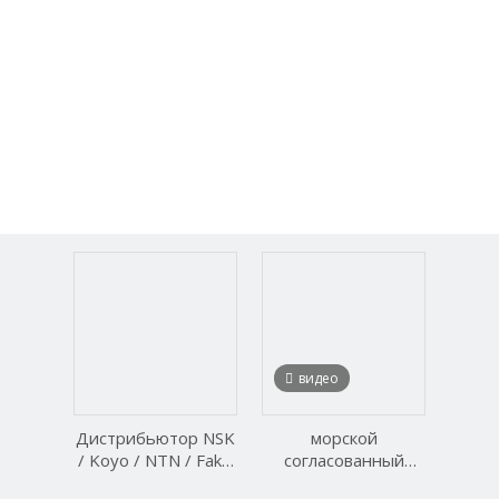
видео
Дистрибьютор NSK
морской
/ Koyo / NTN / Fak /
согласованный
NACHI поставляет
военный радар