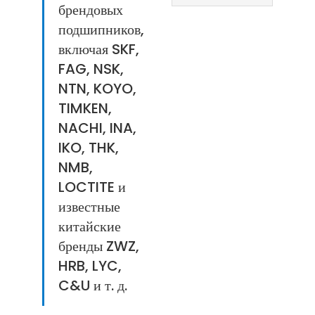
брендовых
подшипников,
включая SKF,
FAG, NSK,
NTN, KOYO,
TIMKEN,
NACHI, INA,
IKO, THK,
NMB,
LOCTITE и
известные
китайские
бренды ZWZ,
HRB, LYC,
C&U и т. д.