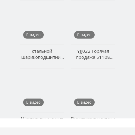
подшипник с
мобильный кран
глубокой канавкой
четырехточечный
6201 6203 6205
шариковый
6207 6209 6211 для
подшипник с
автозапчастей /
внутренним
сельскохозяйственной
зубчатым
видео
видео
техники / запасных
поворотным
частей
кольцом
стальной
YJJ022 Горячая
шарикоподшипник
продажа 51108
самовыравнивающийся
Упорные
шарикоподшипник
шарикоподшипники
135 1301 1302 1303
1304 1305 1306
видео
видео
Шарикоподшипник
Высококачественный
нержавеющей
цилиндрический
стали Roulements
роликовый