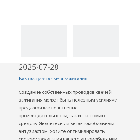
2025-07-28
Как построить свечи зажигания
Портативный
FM Loctiter
индукционный
Немецкие локтиты
Создание собственных проводов свечей
нагреватель
Henkel 401 Быстрая
зажигания может быть полезным усилиями,
подшипников с
сушка прочность на
предлагая как повышение
высоким качеством
клеи 406 454 495
производительности, так и экономию
496 Клевополочный
средств. Являетесь ли вы автомобильным
деревянный
энтузиастом, хотите оптимизировать
керамический
систему зажигания вашего автомобиля или