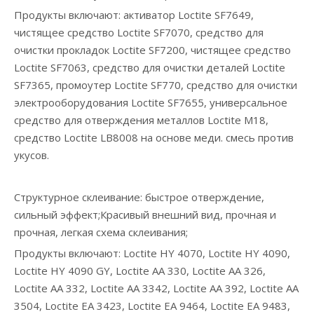
Продукты включают: активатор Loctite SF7649,
чистящее средство Loctite SF7070, средство для
очистки прокладок Loctite SF7200, чистящее средство
Loctite SF7063, средство для очистки деталей Loctite
SF7365, промоутер Loctite SF770, средство для очистки
электрооборудования Loctite SF7655, универсальное
средство для отверждения металлов Loctite M18,
средство Loctite LB8008 на основе меди. смесь против
укусов.
Структурное склеивание: быстрое отверждение,
сильный эффект;Красивый внешний вид, прочная и
прочная, легкая схема склеивания;
Продукты включают: Loctite HY 4070, Loctite HY 4090,
Loctite HY 4090 GY, Loctite AA 330, Loctite AA 326,
Loctite AA 332, Loctite AA 3342, Loctite AA 392, Loctite AA
3504, Loctite EA 3423, Loctite EA 9464, Loctite EA 9483,