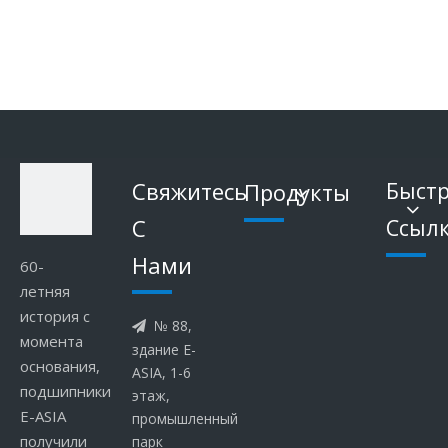
Свяжитесь
Продукты
Быст
С
Cсыл
Hами
60-
летняя
история с
№ 88,

момента
здание E-
основания,
ASIA, 1-6
подшипники
этаж,
E-ASIA
промышленный
получили
парк