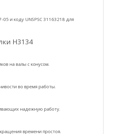
07-05 и коду UNSPSC 31163218 для
лки H3134
ов на валы с конусом.
чивости во время работы.
чивающих надежную работу.
окращения времени простоя.