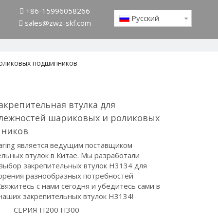
+86-15996058266

Pусский
sales@zwz-skf.com

роликовых подшипников
акрепительная втулка для
лежностей шариковых и роликовых
пников
aring является ведущим поставщиком
льных втулок в Китае. Мы разработали
выбор закрепительных втулок H3134 для
орения разнообразных потребностей
Свяжитесь с нами сегодня и убедитесь сами в
 наших закрепительных втулок H3134!
СЕРИЯ H200 H300