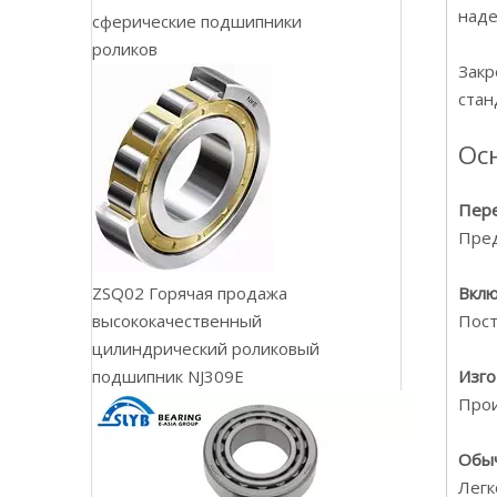
наде
сферические подшипники
роликов
Закр
стан
Ос
Пере
Пред
ZSQ02 Горячая продажа
Вклю
высококачественный
Пост
цилиндрический роликовый
подшипник NJ309E
Изго
Прои
Обыч
Легк