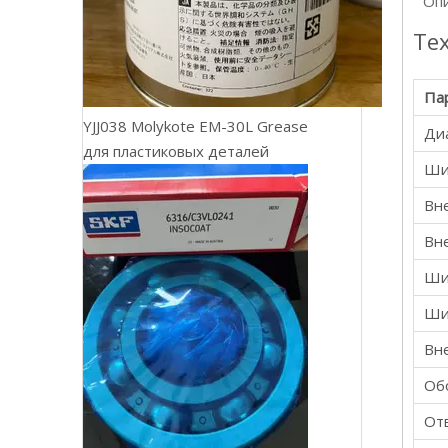
Оп
Те
Па
YJJ038 Molykote EM-30L Grease
Ди
для пластиковых деталей
Ши
Вн
Вн
Ши
Ши
Вн
Об
Отв