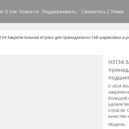
ли
О Hас
Новости
Поддерживать
Свяжитесь C Hами
134 Закрепительная втулка для принадлежностей шариковых и 
H3134 З
принад
подши
E-ASIA Be
закрепите
большой 
удовлетв
отрасли. 
качестве
Модель: