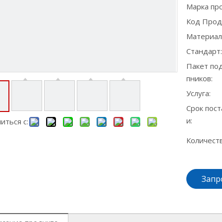
Марка про
Код Прод
Материал
Стандарт:
Пакет по
пников:
Услуга:
Срок пост
и:
иться с:
Количеств
Запр