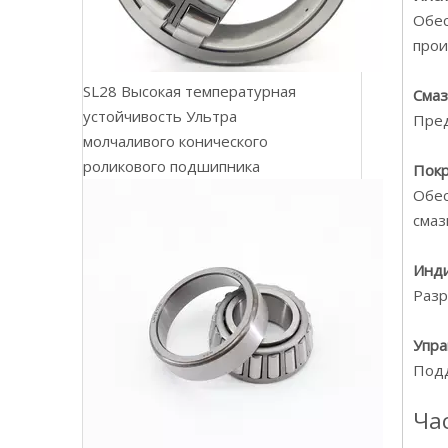
Обес
прои
SL28 Высокая температурная
Смаз
устойчивость Ультра
Пред
молчаливого конического
роликового подшипника
Покр
Обес
смаз
Инди
Разр
Упра
Подд
Ча