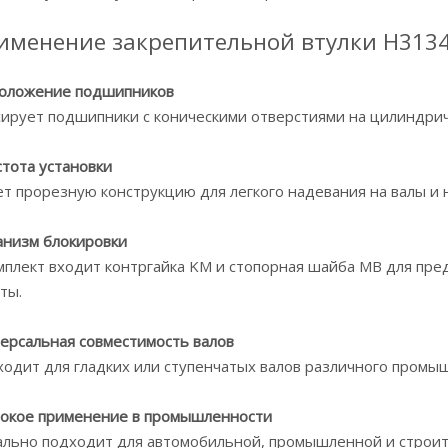
именение закрепительной втулки H313
оложение подшипников
ирует подшипники с коническими отверстиями на цилиндрич
тота установки
т прорезную конструкцию для легкого надевания на валы и 
низм блокировки
мплект входит контргайка KM и стопорная шайба MB для пре
ты.
ерсальная совместимость валов
одит для гладких или ступенчатых валов различного промы
окое применение в промышленности
льно подходит для автомобильной, промышленной и строит