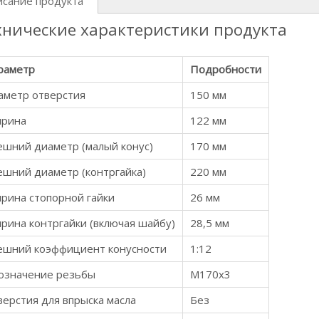
исание продукта
хнические характеристики продукта
раметр
Подробности
аметр отверстия
150 мм
рина
122 мм
ешний диаметр (малый конус)
170 мм
ешний диаметр (контргайка)
220 мм
рина стопорной гайки
26 мм
рина контргайки (включая шайбу)
28,5 мм
ешний коэффициент конусности
1:12
означение резьбы
М170х3
ерстия для впрыска масла
Без