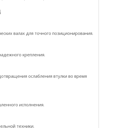
4
еских валах для точного позиционирования.
надежного крепления.
дотвращения ослабления втулки во время
шленного исполнения.
ельной техники.