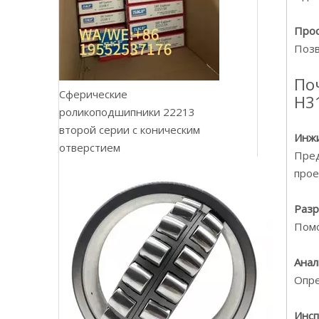
Прос
Позв
По
Сферические
H3
роликоподшипники 22213
второй серии с коническим
Инжи
отверстием
Пред
прое
Разр
Помо
Анал
Опре
Инсп