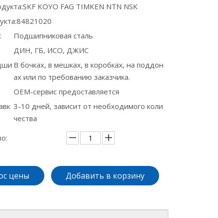
дукта:
SKF KOYO FAG TIMKEN NTN NSK
укта:
84821020
:
Подшипниковая сталь
ДИН, ГБ, ИСО, ДЖИС
дши
В бочках, в мешках, в коробках, на поддон
ах или по требованию заказчика.
OEM-сервис предоставляется
авк
3-10 дней, зависит от необходимого коли
чества
о:
ос цены
Добавить в корзину