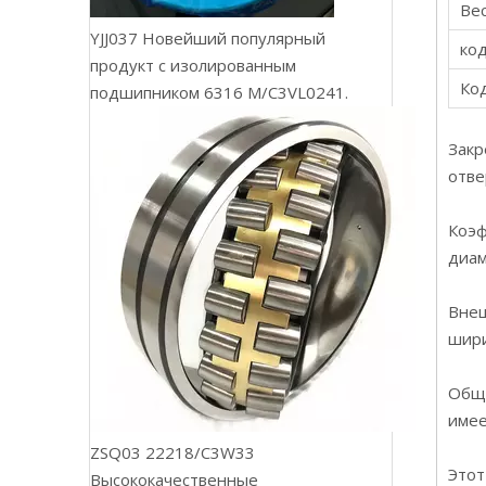
Вес
YJJ037 Новейший популярный
код
продукт с изолированным
Ко
подшипником 6316 M/C3VL0241.
Закр
отве
Коэф
диам
Внеш
шири
Обща
имее
ZSQ03 22218/C3W33
Этот
Высококачественные