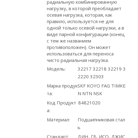
радиальную комбинированную
нагрузку, в которой преобладает
осевая нагрузка, которая, как
правило, используется не для
одной только осевой нагрузки, а в
виде парной конфигурации (конец
с тем же названием
противоположен). Он может
использоваться для переноса
чисто радиальная нагрузка.
Модель:
32217 32218 32219 3
2220 32303
Марка продук
SKF KOYO FAG TIMKE
та:
N NTN NSK
Код Продукт
84821020
а:
Материал:
Подшипниковая стал
ь
Стандарт:
ДИН, ГБ, ИСО, ДЖИС