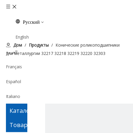
Pусский
English
Дом
/
Продукты
/
Конические роликоподшипники
العربية
для металлургии 32217 32218 32219 32220 32303
Français
Español
Italiano
Каталог
Tiếng Việt
Tоваров
ไทย